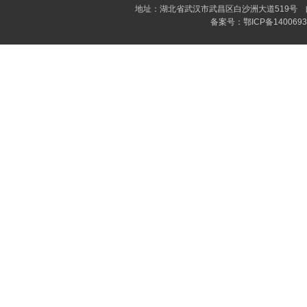
地址：湖北省武汉市武昌区白沙洲大道519号 邮编：4
备案号：
鄂ICP备140069