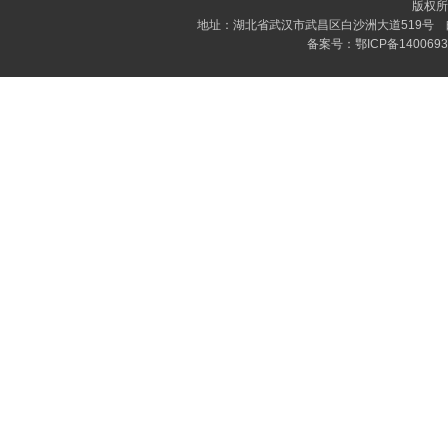
版权所
地址：湖北省武汉市武昌区白沙洲大道519号 邮编：4
备案号：
鄂ICP备140069