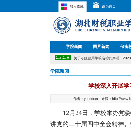
加入收藏
设为首页
关于2026年清明节放假的通知
2026
关于开展“我为学校‘十五五’建言献策
关于公布学校监察室电话和信箱的公
关于公布学校信访渠道的公告
2025-
学院新闻
图片新闻
保密
|
湖北财税职业学院2024-2029年校历
|
|
2024年湖北省职业院校技能大赛教师
关于涉嫌冒用学校名称的声明
2023-
关于2022年端午节放假的通知
2022
湖北财税职业学院实习监督咨询电话
学院新闻
关于2021年暑假放假安排的通知
202
关于2026年清明节放假的通知
2026
学校深入开展学
关于开展“我为学校‘十五五’建言献策
关于公布学校监察室电话和信箱的公
作者：yuanban 来源：http://www.lo
关于公布学校信访渠道的公告
2025-
湖北财税职业学院2024-2029年校历
2024年湖北省职业院校技能大赛教师
12月24日，学校举办
关于涉嫌冒用学校名称的声明
2023-
讲党的二十届四中全会精神。
关于2022年端午节放假的通知
2022
湖北财税职业学院实习监督咨询电话