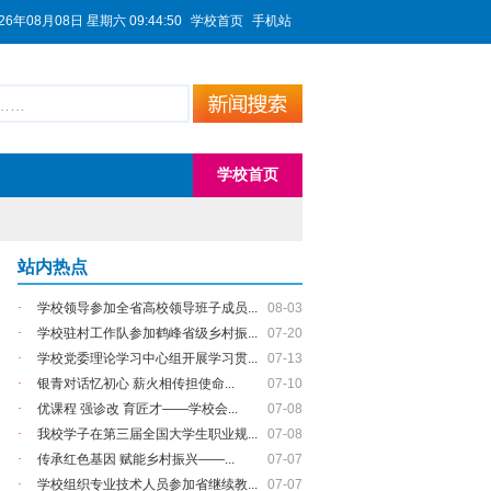
26年08月08日 星期六 09:44:51
|
学校首页
|
手机站
学校首页
站内热点
·
学校领导参加全省高校领导班子成员...
08-03
·
学校驻村工作队参加鹤峰省级乡村振...
07-20
·
学校党委理论学习中心组开展学习贯...
07-13
·
银青对话忆初心 薪火相传担使命...
07-10
·
优课程 强诊改 育匠才——学校会...
07-08
·
我校学子在第三届全国大学生职业规...
07-08
·
传承红色基因 赋能乡村振兴——...
07-07
·
学校组织专业技术人员参加省继续教...
07-07