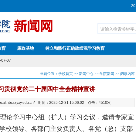
20
-03-23
”意见征集活动的通知
2025-11-18
告
2025-11-11
09-08
教育
廉政基地
树立和践行正确政绩观学习教育
表
2025-06-17
|
|
|
教学能力比赛湖北财税职业学院参赛队信息公...
2024-08-19
07-07
-05-23
2022-03-29
当前位置：
学校首页
>>
新闻中心
>>
学院新闻
>>
阅读内容
1-07-05
-03-23
习贯彻党的二十届四中全会精神宣讲
”意见征集活动的通知
2025-11-18
告
2025-11-11
cal.hbcszyxy.edu.cn/ 时间：2025-12-31 15:06:02 点击：4510次
09-08
表
2025-06-17
教学能力比赛湖北财税职业学院参赛队信息公...
2024-08-19
党委理论学习中心组（扩大）学习会议，邀请专家宣
07-07
学校领导、各部门主要负责人、各党（总）支部
-05-23
2022-03-29