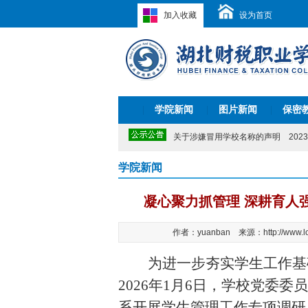
加入收藏
设为首页
关于2026年清明节放假的通知
2026
关于开展“我为学校‘十五五’建言献策
关于公布学校监察室电话和信箱的公
关于公布学校信访渠道的公告
2025-
学院新闻
图片新闻
保密
|
湖北财税职业学院2024-2029年校历
|
|
2024年湖北省职业院校技能大赛教师
关于涉嫌冒用学校名称的声明
2023-
关于2022年端午节放假的通知
2022
湖北财税职业学院实习监督咨询电话
学院新闻
关于2021年暑假放假安排的通知
202
关于2026年清明节放假的通知
2026
凝心聚力抓管理 深耕育人
关于开展“我为学校‘十五五’建言献策
关于公布学校监察室电话和信箱的公
作者：yuanban 来源：http://www.lo
关于公布学校信访渠道的公告
2025-
湖北财税职业学院2024-2029年校历
为进一步夯实学生工作基
2024年湖北省职业院校技能大赛教师
关于涉嫌冒用学校名称的声明
2023-
2026年1月6日，学校党委
关于2022年端午节放假的通知
2022
湖北财税职业学院实习监督咨询电话
系开展学生管理工作专项调研