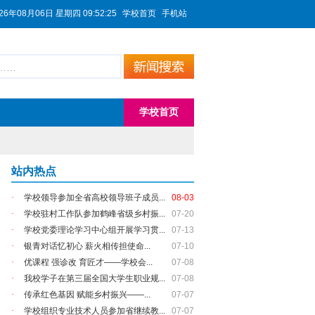
26年08月06日 星期四 09:52:25
|
学校首页
|
手机站
学校首页
站内热点
·
学校领导参加全省高校领导班子成员...
08-03
·
学校驻村工作队参加鹤峰省级乡村振...
07-20
·
学校党委理论学习中心组开展学习贯...
07-13
·
银青对话忆初心 薪火相传担使命...
07-10
·
优课程 强诊改 育匠才——学校会...
07-08
·
我校学子在第三届全国大学生职业规...
07-08
·
传承红色基因 赋能乡村振兴——...
07-07
·
学校组织专业技术人员参加省继续教...
07-07