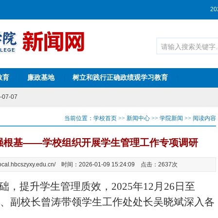
20
-03-23
”意见征集活动的通知
2025-11-18
告
2025-11-11
09-08
教育
廉政基地
树立和践行正确政绩观学习教育
表
2025-06-17
|
|
|
教学能力比赛湖北财税职业学院参赛队信息公...
2024-08-19
07-07
-05-23
2022-03-29
当前位置：
学校首页
>>
新闻中心
>>
学院新闻
>>
阅读内容
1-07-05
-03-23
强根基——学校组织开展学生管理工作专项调研
”意见征集活动的通知
2025-11-18
告
2025-11-11
cal.hbcszyxy.edu.cn/ 时间：2026-01-09 15:24:09 点击：2637次
09-08
表
2025-06-17
础，提升学生管理质效，
2025年12月26日至
教学能力比赛湖北财税职业学院参赛队信息公...
2024-08-19
07-07
委员、副校长曾涛带领学生工作处处长吴晓斌深入各
-05-23
2022-03-29
。