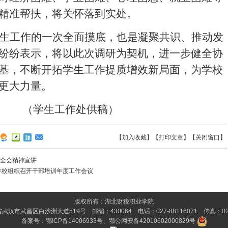
精准帮扶，将关怀落到实处。
生工作的一次全面摸底，也是凝聚共识、推动发
纷纷表示，将以此次调研为契机，进一步健全协
基，不断开拓学生工作提质增效新局面，为学校
更大力量。
（学生工作处供稿）
【
加入收藏
】【
打印文章
】【
关闭窗口
】
全会精神宣讲
学校组织召开干部培训年度工作会议
版权所有：湖北财税职业学院
汉市武昌区白沙洲大道519号 邮编：430064 电话：027-88116071 传真：027-
备案号：
鄂ICP备14006933号
、
鄂公网安备42010602000829号